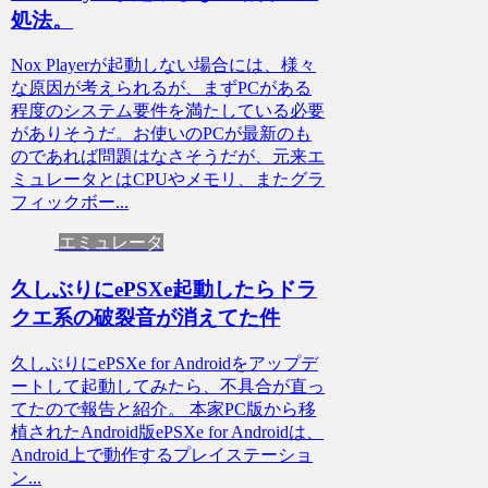
処法。
Nox Playerが起動しない場合には、様々
な原因が考えられるが、まずPCがある
程度のシステム要件を満たしている必要
がありそうだ。お使いのPCが最新のも
のであれば問題はなさそうだが、元来エ
ミュレータとはCPUやメモリ、またグラ
フィックボー...
エミュレータ
久しぶりにePSXe起動したらドラ
クエ系の破裂音が消えてた件
久しぶりにePSXe for Androidをアップデ
ートして起動してみたら、不具合が直っ
てたので報告と紹介。 本家PC版から移
植されたAndroid版ePSXe for Androidは、
Android上で動作するプレイステーショ
ン...