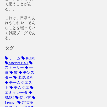
て思うことがあ
る。。
これは、日常のあ
れやこれや…そん
なことを綴ってい
く雑記ブログであ
る。
タグ
チーム
ROM
Snes9x EX+
ストーリー
一
覧
敵
モンス
ター
出現場所
チームクエス
ト
チムクエ
エミュレータ
SMS4
使い方
Lenovo
CPU換