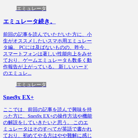
エミュレータ
エミュレータ続き。
前回の記事を読んでいただいた方に、小
生がオススメしたいスマホ用エミュレー
タ編。 PCには及ばないものの、昨今、
スマートフォンは著しい性能向上をみせ
ており、ゲームエミュレータも数多く動
作報告が上がっている。 新しいハード
のエミュレ...
エミュレータ
Snes9x EX+
ここでは、前回の記事を読んで興味を持
った方に、Snes9x EX+の操作方法や機能
の解説をしていきたいと思う。 このエ
ミュレータはそのすべてが英語で書かれ
ており、初めてやる方はやや難解に感じ