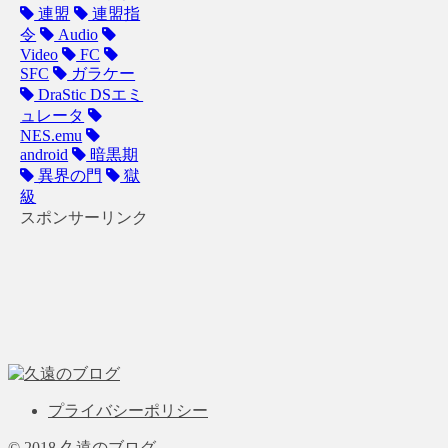
連盟
連盟指
令
Audio
Video
FC
SFC
ガラケー
DraStic DSエミ
ュレータ
NES.emu
android
暗黒期
異界の門
獄
級
スポンサーリンク
プライバシーポリシー
© 2018 久遠のブログ.