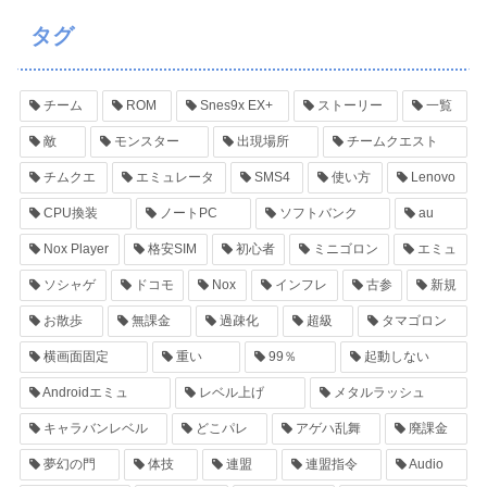
タグ
チーム
ROM
Snes9x EX+
ストーリー
一覧
敵
モンスター
出現場所
チームクエスト
チムクエ
エミュレータ
SMS4
使い方
Lenovo
CPU換装
ノートPC
ソフトバンク
au
Nox Player
格安SIM
初心者
ミニゴロン
エミュ
ソシャゲ
ドコモ
Nox
インフレ
古参
新規
お散歩
無課金
過疎化
超級
タマゴロン
横画面固定
重い
99％
起動しない
Androidエミュ
レベル上げ
メタルラッシュ
キャラバンレベル
どこパレ
アゲハ乱舞
廃課金
夢幻の門
体技
連盟
連盟指令
Audio