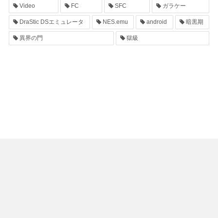
Video
FC
SFC
ガラケー
DraStic DSエミュレータ
NES.emu
android
暗黒期
異界の門
獄級