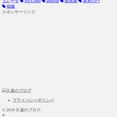
ュレータ
NES.emu
android
暗黒期
異界の門
獄級
スポンサーリンク
プライバシーポリシー
© 2018 久遠のブログ.