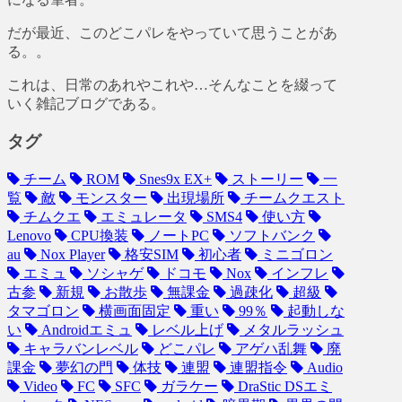
だが最近、このどこパレをやっていて思うことがあ
る。。
これは、日常のあれやこれや…そんなことを綴って
いく雑記ブログである。
タグ
チーム
ROM
Snes9x EX+
ストーリー
一
覧
敵
モンスター
出現場所
チームクエスト
チムクエ
エミュレータ
SMS4
使い方
Lenovo
CPU換装
ノートPC
ソフトバンク
au
Nox Player
格安SIM
初心者
ミニゴロン
エミュ
ソシャゲ
ドコモ
Nox
インフレ
古参
新規
お散歩
無課金
過疎化
超級
タマゴロン
横画面固定
重い
99％
起動しな
い
Androidエミュ
レベル上げ
メタルラッシュ
キャラバンレベル
どこパレ
アゲハ乱舞
廃
課金
夢幻の門
体技
連盟
連盟指令
Audio
Video
FC
SFC
ガラケー
DraStic DSエミ