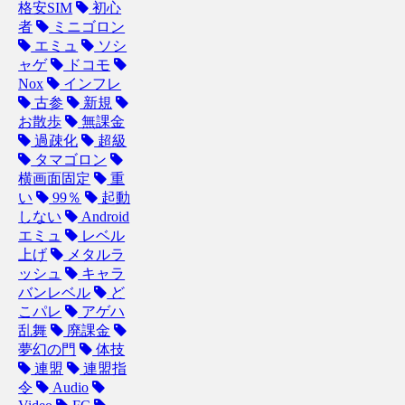
格安SIM
初心
者
ミニゴロン
エミュ
ソシ
ャゲ
ドコモ
Nox
インフレ
古参
新規
お散歩
無課金
過疎化
超級
タマゴロン
横画面固定
重
い
99％
起動
しない
Android
エミュ
レベル
上げ
メタルラ
ッシュ
キャラ
バンレベル
ど
こパレ
アゲハ
乱舞
廃課金
夢幻の門
体技
連盟
連盟指
令
Audio