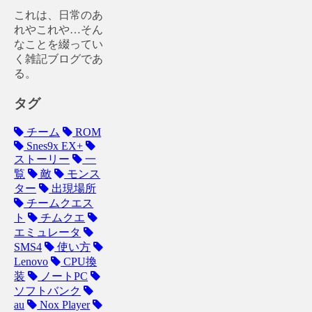
これは、日常のあ
れやこれや…そん
なことを綴ってい
く雑記ブログであ
る。
タグ
チーム
ROM
Snes9x EX+
ストーリー
一
覧
敵
モンス
ター
出現場所
チームクエス
ト
チムクエ
エミュレータ
SMS4
使い方
Lenovo
CPU換
装
ノートPC
ソフトバンク
au
Nox Player