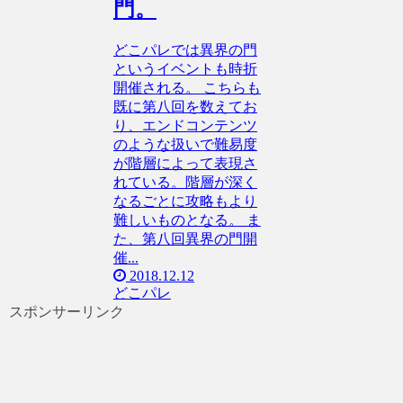
門。
どこパレでは異界の門
というイベントも時折
開催される。 こちらも
既に第八回を数えてお
り、エンドコンテンツ
のような扱いで難易度
が階層によって表現さ
れている。階層が深く
なるごとに攻略もより
難しいものとなる。 ま
た、第八回異界の門開
催...
2018.12.12
どこパレ
スポンサーリンク