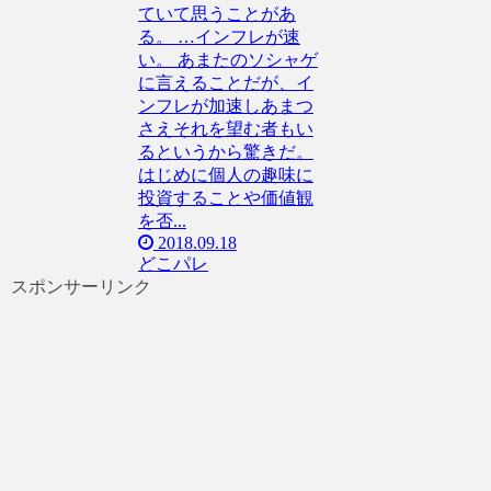
ていて思うことがあ
る。 …インフレが速
い。 あまたのソシャゲ
に言えることだが、イ
ンフレが加速しあまつ
さえそれを望む者もい
るというから驚きだ。
はじめに個人の趣味に
投資することや価値観
を否...
2018.09.18
どこパレ
スポンサーリンク