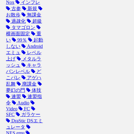
Nox
インフレ
古参
新規
お散歩
無課金
過疎化
超級
タマゴロン
横画面固定
重
い
99％
起動
しない
Android
エミュ
レベル
上げ
メタルラ
ッシュ
キャラ
バンレベル
ど
こパレ
アゲハ
乱舞
廃課金
夢幻の門
体技
連盟
連盟指
令
Audio
Video
FC
SFC
ガラケー
DraStic DSエミ
ュレータ
NES.emu