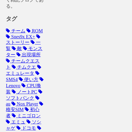
る。
タグ
チーム
ROM
Snes9x EX+
ストーリー
一
覧
敵
モンス
ター
出現場所
チームクエス
ト
チムクエ
エミュレータ
SMS4
使い方
Lenovo
CPU換
装
ノートPC
ソフトバンク
au
Nox Player
格安SIM
初心
者
ミニゴロン
エミュ
ソシ
ャゲ
ドコモ